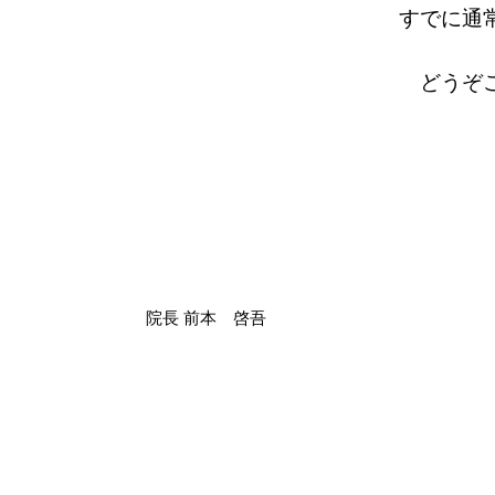
すでに通
どうぞ
院長 前本 啓吾