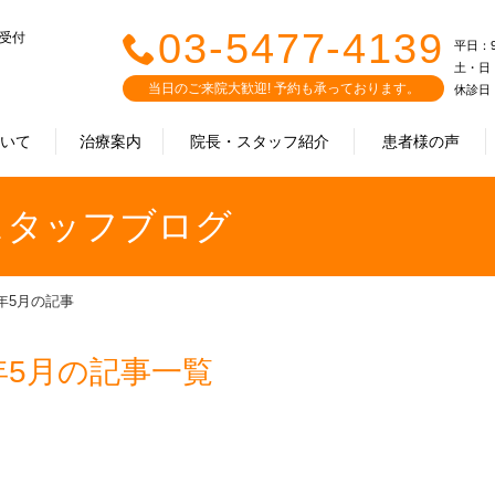
03-5477-4139
で受付
平日：9:0
土・日・祝
当日のご来院大歓迎! 予約も承っております。
休診日
ついて
治療案内
院長・スタッフ紹介
患者様の声
｜スタッフブログ
0年5月の記事
年5月の記事一覧