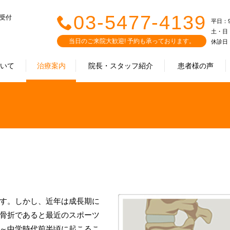
03-5477-4139
で受付
平日：9:0
土・日・祝
当日のご来院大歓迎! 予約も承っております。
休診日
ついて
治療案内
院長・スタッフ紹介
患者様の声
す。しかし、近年は成長期に
骨折であると最近のスポーツ
～中学時代前半頃に起こるこ