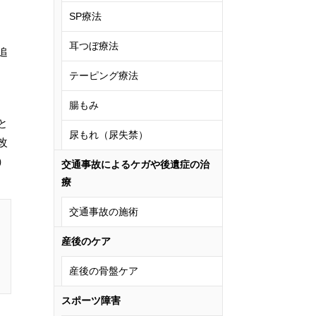
SP療法
耳つぼ療法
追
テーピング療法
腸もみ
と
尿もれ（尿失禁）
改
）
交通事故によるケガや後遺症の治
療
交通事故の施術
産後のケア
産後の骨盤ケア
スポーツ障害