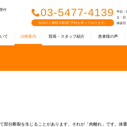
03-5477-4139
で受付
平日：9:0
土・日・祝
当日のご来院大歓迎! 予約も承っております。
休診日
ついて
治療案内
院長・スタッフ紹介
患者様の声
て部分断裂を生じることがあります。それが「肉離れ」です。体