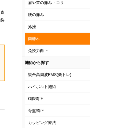
肩や首の痛み・コリ
腿直
腰の痛み
断裂
捻挫
肉離れ
免疫力向上
施術から探す
複合高周波EMS(楽トレ)
ハイボルト施術
O脚矯正
骨盤矯正
カッピング療法