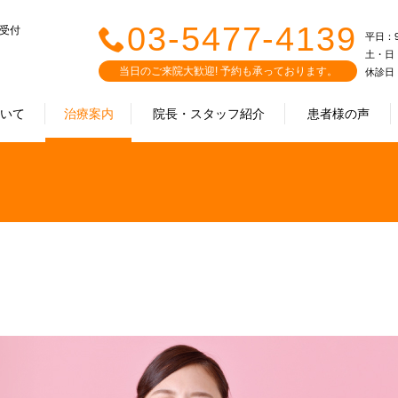
03-5477-4139
で受付
平日：9:0
土・日・祝
当日のご来院大歓迎! 予約も承っております。
休診日
ついて
治療案内
院長・スタッフ紹介
患者様の声